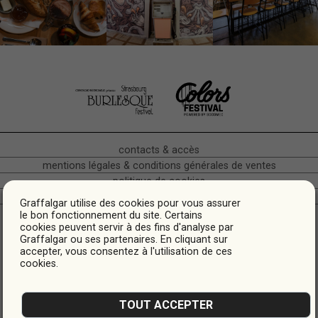
contacts & accès
mentions légales & conditions générales de ventes
politique de cookies
crédits
Graffalgar utilise des cookies pour vous assurer
Hôtel Café Restaurant • Bas-Rhin Alsace • Quartier gare •
le bon fonctionnement du site. Certains
cookies peuvent servir à des fins d'analyse par
Strasbourg
Graffalgar ou ses partenaires. En cliquant sur
* Les tarifs sont indicatifs, ils peuvent varier en fonction des dates.
accepter, vous consentez à l'utilisation de ces
cookies.
TOUT ACCEPTER
FREE WIFI
CAFÉTÉRIA
BAGAGERIE
ACCESSIBILITÉ