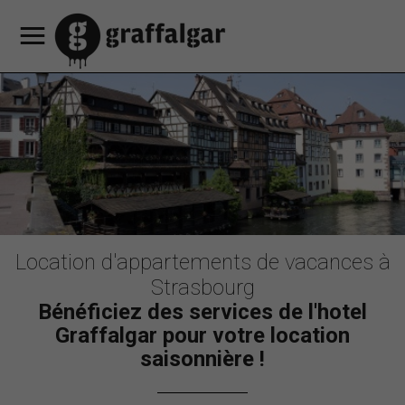
Notre
Découvrez
Offres
Nos
Café
Notre
Nos
Réserver
Réserver
un
Réserver
hôtel
nos
promotionnelles
services
Restaurant
programmation
partenaires
Contacts
FR
Consigne
une
appartement
une
chambres
HEY
culturelle
& accès
à
EN
chambre
table
MAMA
bagages
d'hotel
DE
Location d'appartements de vacances à
Strasbourg
Bénéficiez des services de l'hotel
Graffalgar pour votre location
saisonnière !