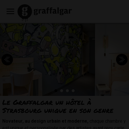
Notre
Découvrez
Offres
Nos
Café
Notre
Nos
Réserver
Réserver
un
Réserver
hôtel
nos
promotionnelles
services
Restaurant
programmation
partenaires
Contacts
FR
Consigne
une
appartement
une
chambres
HEY
culturelle
& accès
à
EN
chambre
table
MAMA
bagages
d'hotel
DE
Le Graffalgar
un hôtel à
Strasbourg unique en son genre
Novateur, au design urbain et moderne,
chaque chambre y
est unique et personnalisée par des artistes ayant reçu carte