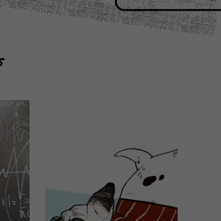
s
el
ails)