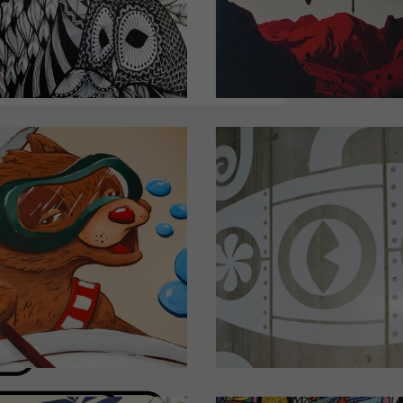
hambre d'hôtel
Chambre d'hôt
N°208
N°407
esign by MISS KINKY
Design by JUPE
quez pour plus de détails)
(Cliquez pour plus de dét
hambre d'hôtel
Chambre d'hôt
N°410
N°205
n by LE ROI DES BALLONS
Design by TINO
quez pour plus de détails)
(Cliquez pour plus de dét