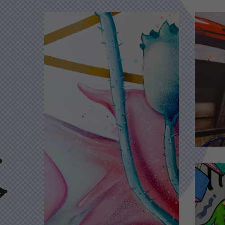
ou
ou
C
(Cli
ou