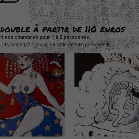
double à partir de 110 euros
nt nos chambres pour 1 à 2 personnes.
2 lits single),téléviseur, sa salle de bain personnelle.
hambre d'hôtel
Chambre d'hôt
N°303
N°401
esign by Marie MEIER
Design by Dawal
quez pour plus de détails)
(Cliquez pour plus de dét