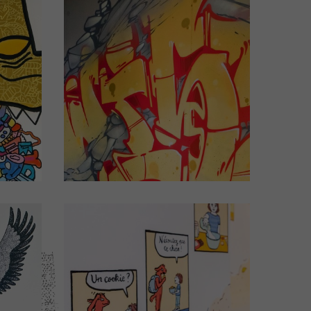
el
Chambre d'hôtel
N°105
Design by WISE
ails)
(Cliquez pour plus de détails)