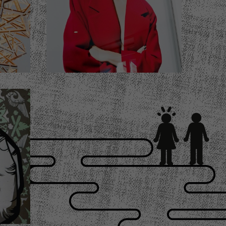
el
Chambre d'hôtel
N°307
AH
Design by Estelle HOFFERT
ails)
(Cliquez pour plus de détails)
ou
el
ails)