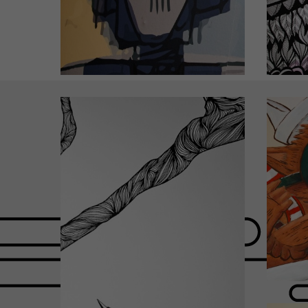
Chambre d'hôtel
C
N°411
Design by Julien SCHLEIFFER
D
(Cliquez pour plus de détails)
(Cli
C
Desig
(Cli