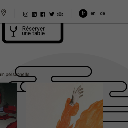
fr
en
de
Réserver
une table
bain personnelle.