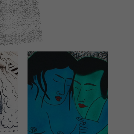
el
ails)