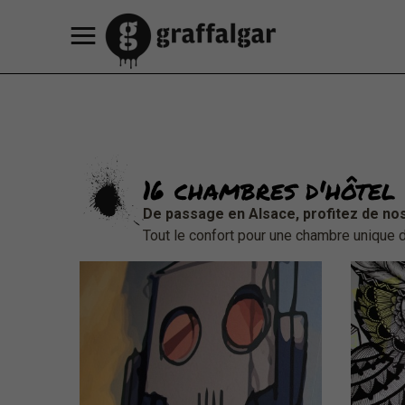
Notre hôtel
Découvrez nos chambres
Offres promotionnelles
Nos services
Café Restaurant HEY MAMA
Notre programmation culturelle
Nos partenaires
Réserver une chambre d'hotel
Réserver un appartement
Réserver une table
Contacts & accès
Consigne à bagages
FR
EN
16 chambres d'hôtel
DE
De passage en Alsace, profitez de n
Tout le confort pour une chambre unique 