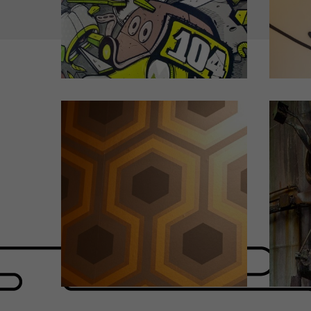
Chambre d'hôtel
C
N°104
Design by STOM 500
(Cliquez pour plus de détails)
(Cli
Chambre d'hôtel
C
N°406
Design by Bertrand GONDOUIN
Desi
(Cliquez pour plus de détails)
(Cli