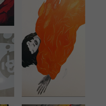
el
ails)
el
Chambre d'hôtel
N°405
Design by Sherley FREUDENREICH
ails)
(Cliquez pour plus de détails)