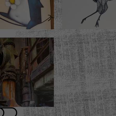
hambre d'hôtel
Chambre d'hôt
N°204
N°305
Design by Ador
Design by MO BARRO
quez pour plus de détails)
(Cliquez pour plus de dét
hambre d'hôtel
N°404
gn by Frantisek ZVARDON
quez pour plus de détails)