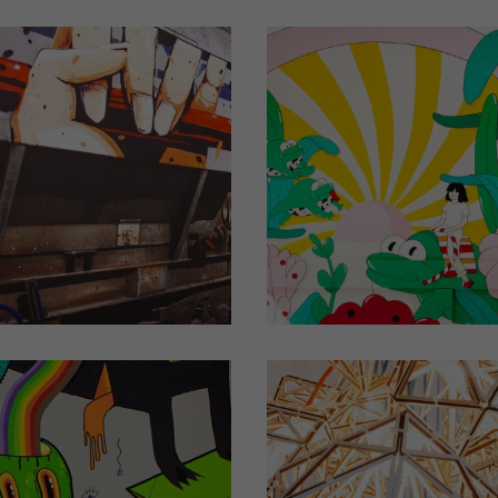
ou
hambre d'hôtel
Chambre d'hôt
N°107
N°403
Design by RENSONE
Design by Organe 
quez pour plus de détails)
(Cliquez pour plus de dét
ou