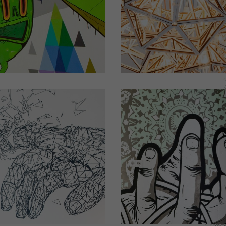
hambre d'hôtel
Chambre d'hôt
N°103
N°207
Design by KHAT
Design by Ateliers B
quez pour plus de détails)
(Cliquez pour plus de dét
ou
hambre d'hôtel
Chambre d'hôt
N°202
N°301
Design by M1K
Design by CHIFUMI
quez pour plus de détails)
(Cliquez pour plus de dét