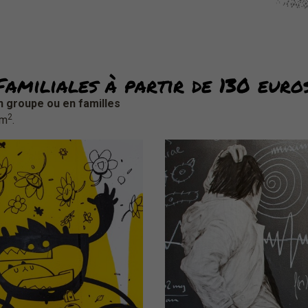
ou
Familiales à partir de 130 euro
 groupe ou en familles
2
 m
.
hambre d'hôtel
Chambre d'hôt
N°101
N°309
Design by Monsta
Design by LEVALET
quez pour plus de détails)
(Cliquez pour plus de dét