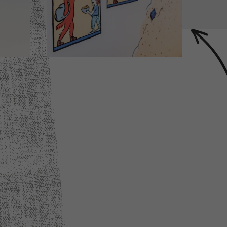
el
Chambre d'hôtel
N°408
UX
Design by Lucie Deroin
ails)
(Cliquez pour plus de détails)