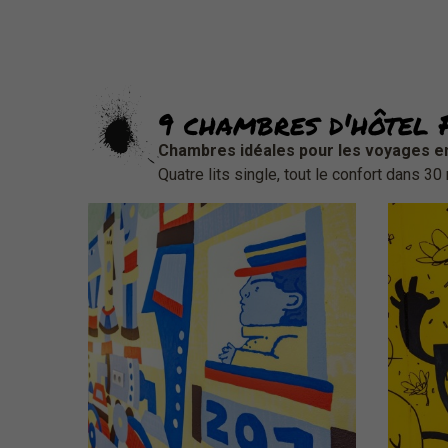
ou
ou
9 chambres d'hôtel 
Chambres idéales pour les voyages en
Quatre lits single, tout le confort dans 30
Chambre d'hôtel
C
N°201
Design by Haute École des Arts du
Rhin
(Cliquez pour plus de détails)
(Cli