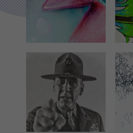
Chambre d'hôtel
C
N°102
Design by RUSS
(Cliquez pour plus de détails)
(Cli
ou
ou
Chambre d'hôtel
C
N°203
Design by INKUB
(Cliquez pour plus de détails)
(Cli