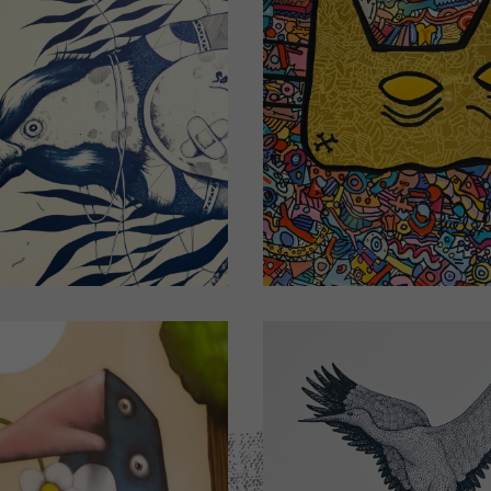
hambre d'hôtel
Chambre d'hôt
N°108
N°409
Design by MISSY
Design by FERNI
quez pour plus de détails)
(Cliquez pour plus de dét