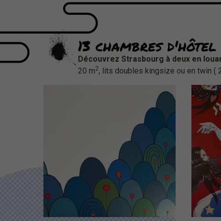
13 chambres d'hôtel 
Découvrez Strasbourg à deux en loua
2
20 m
, lits doubles kingsize ou en twin ( 
Chambre d'hôtel
C
N°304
Design by Sophie ZAZZERONI
D
(Cliquez pour plus de détails)
(Cli