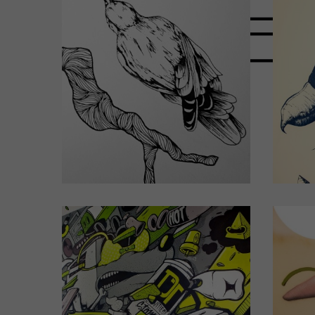
Chambre d'hôtel
C
N°308
Design by CHEYENNE
(Cliquez pour plus de détails)
(Cli