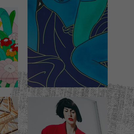
el
Chambre d'hôtel
N°302
K
Design by STEW
ails)
(Cliquez pour plus de détails)
ou