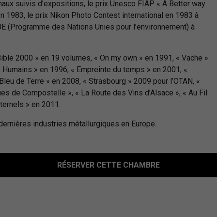
onaux suivis d’expositions, le prix Unesco FIAP « A Better way
en 1983, le prix Nikon Photo Contest international en 1983 à
NUE (Programme des Nations Unies pour l’environnement) à
a « Bible 2000 » en 19 volumes, « On my own » en 1991, « Vache »
s Humains » en 1996, « Empreinte du temps » en 2001, «
 Bleu de Terre » en 2008, « Strasbourg » 2009 pour l’OTAN, «
s de Compostelle », « La Route des Vins d’Alsace », « Au Fil
éternels » en 2011.
 dernières industries métallurgiques en Europe.
RÉSERVER CETTE CHAMBRE