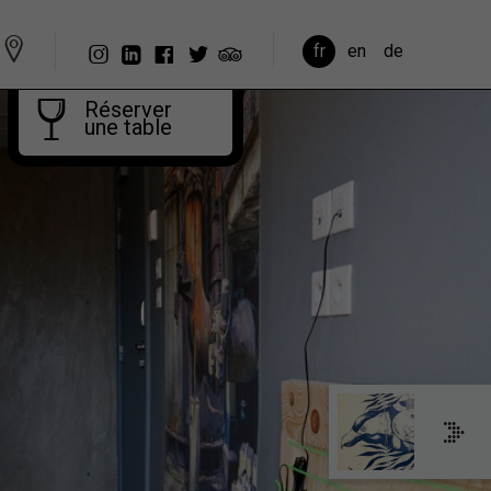
fr
en
de
Réserver
une table