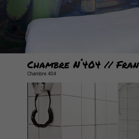
°
Chambre N
404 // Fra
Chambre 404