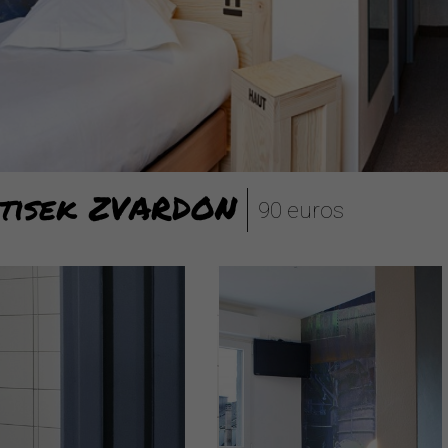
ntisek ZVARDON
90 euros