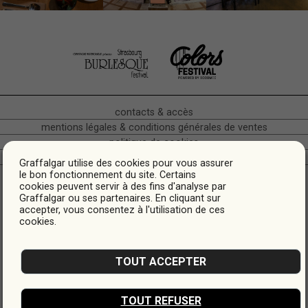
contacts & accès
mentions légales & conditions générales de ventes
politique de cookies
crédits
Graffalgar utilise des cookies pour vous assurer
Hôtel Café Restaurant • Bas-Rhin Alsace • Quartier gare •
le bon fonctionnement du site. Certains
cookies peuvent servir à des fins d'analyse par
Strasbourg
Graffalgar ou ses partenaires. En cliquant sur
* Les tarifs sont indicatifs, ils peuvent varier en fonction des dates.
accepter, vous consentez à l'utilisation de ces
cookies.
TOUT ACCEPTER
FREE WIFI
CAFÉTÉRIA
BAGAGERIE
ACCESSIBILITÉ
PMR
TOUT REFUSER