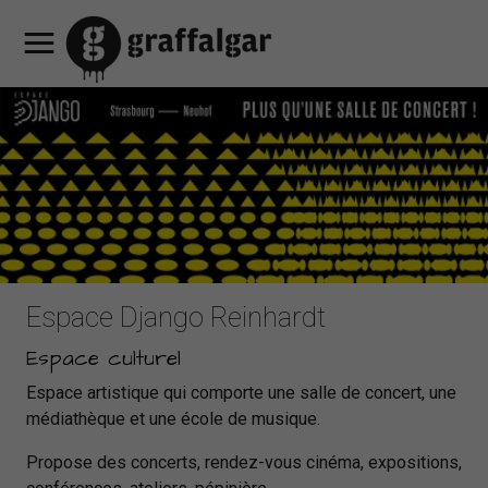
Notre
Découvrez
Offres
Nos
Café
Notre
Nos
Réserver
Réserver
un
Réserver
hôtel
nos
promotionnelles
services
Restaurant
programmation
partenaires
Contacts
FR
Consigne
une
appartement
une
chambres
HEY
culturelle
& accès
à
EN
chambre
table
MAMA
bagages
d'hotel
DE
Espace Django Reinhardt
Espace culturel
Espace artistique qui comporte une salle de concert, une
médiathèque et une école de musique.
Propose des concerts, rendez-vous cinéma, expositions,