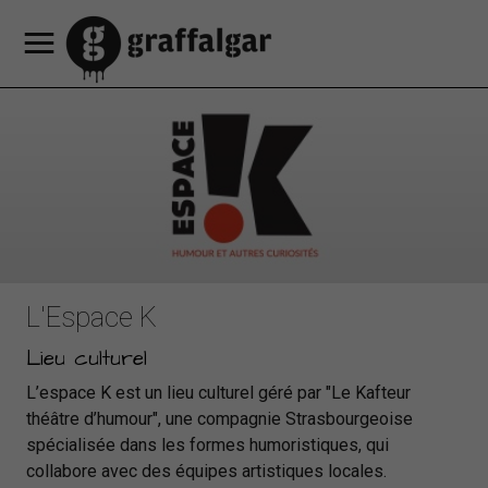
Notre
Découvrez
Offres
Nos
Café
Notre
Nos
Réserver
Réserver
un
Réserver
hôtel
nos
promotionnelles
services
Restaurant
programmation
partenaires
Contacts
FR
Consigne
une
appartement
une
chambres
HEY
culturelle
& accès
à
EN
chambre
table
MAMA
bagages
d'hotel
DE
L'Espace K
Lieu culturel
L’espace K est un lieu culturel géré par "Le Kafteur
théâtre d’humour", une compagnie Strasbourgeoise
spécialisée dans les formes humoristiques, qui
collabore avec des équipes artistiques locales.