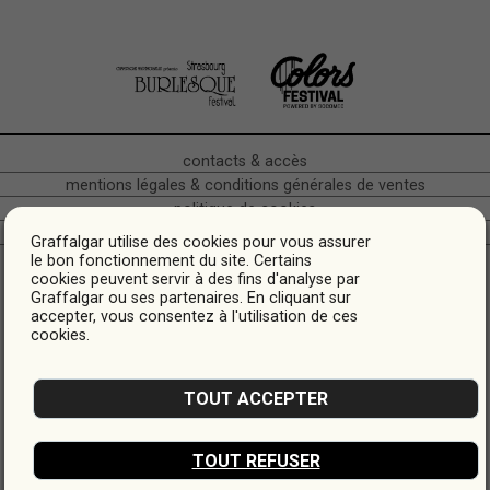
contacts & accès
mentions légales & conditions générales de ventes
politique de cookies
crédits
Graffalgar utilise des cookies pour vous assurer
Hôtel Café Restaurant • Bas-Rhin Alsace • Quartier gare •
le bon fonctionnement du site. Certains
cookies peuvent servir à des fins d'analyse par
Strasbourg
Graffalgar ou ses partenaires. En cliquant sur
* Les tarifs sont indicatifs, ils peuvent varier en fonction des dates.
accepter, vous consentez à l'utilisation de ces
cookies.
TOUT ACCEPTER
FREE WIFI
CAFÉTÉRIA
BAGAGERIE
ACCESSIBILITÉ
PMR
TOUT REFUSER