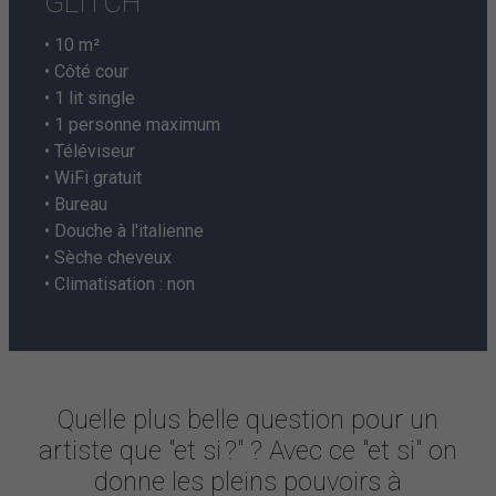
GLITCH
• 10 m²
• Côté cour
• 1 lit single
• 1 personne maximum
• Téléviseur
• WiFi gratuit
• Bureau
• Douche à l'italienne
• Sèche cheveux
• Climatisation : non
Quelle plus belle question pour un
artiste que "et si ?" ? Avec ce "et si" on
donne les pleins pouvoirs à